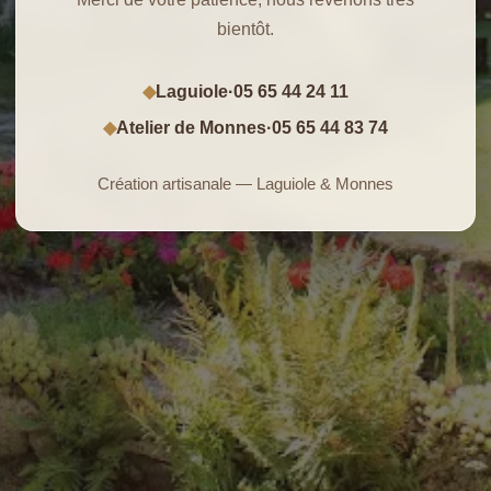
bientôt.
Laguiole
·
05 65 44 24 11
◆
Atelier de Monnes
·
05 65 44 83 74
◆
Création artisanale — Laguiole & Monnes