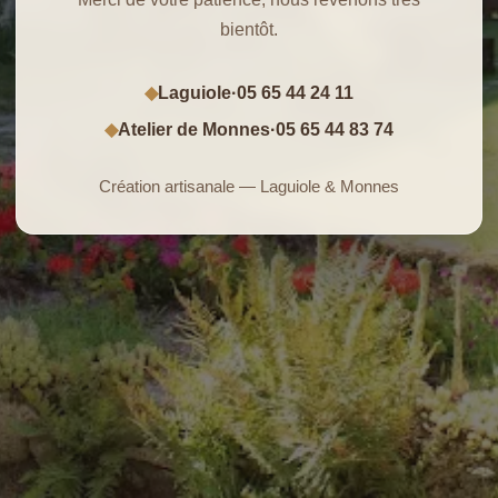
bientôt.
Laguiole
·
05 65 44 24 11
◆
Atelier de Monnes
·
05 65 44 83 74
◆
Création artisanale — Laguiole & Monnes