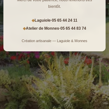
bientôt.
Laguiole
·
05 65 44 24 11
◆
Atelier de Monnes
·
05 65 44 83 74
◆
Création artisanale — Laguiole & Monnes