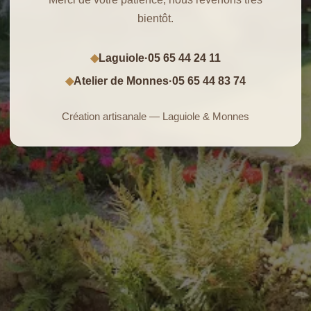
bientôt.
Laguiole
·
05 65 44 24 11
◆
Atelier de Monnes
·
05 65 44 83 74
◆
Création artisanale — Laguiole & Monnes