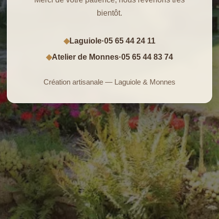
bientôt.
Laguiole
·
05 65 44 24 11
◆
Atelier de Monnes
·
05 65 44 83 74
◆
Création artisanale — Laguiole & Monnes