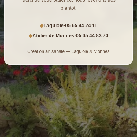
bientôt.
Laguiole
·
05 65 44 24 11
◆
Atelier de Monnes
·
05 65 44 83 74
◆
Création artisanale — Laguiole & Monnes