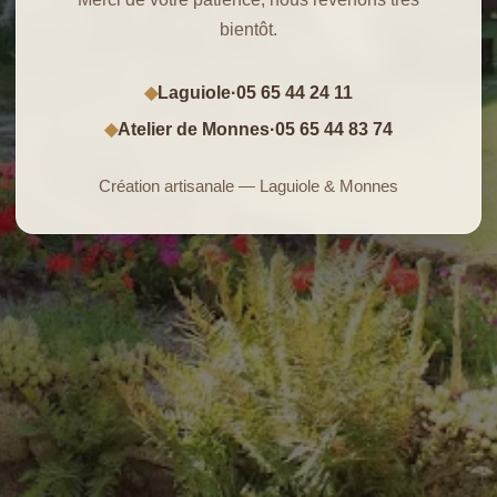
bientôt.
Laguiole
·
05 65 44 24 11
◆
Atelier de Monnes
·
05 65 44 83 74
◆
Création artisanale — Laguiole & Monnes