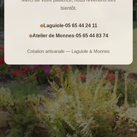
bientôt.
Laguiole
·
05 65 44 24 11
◆
Atelier de Monnes
·
05 65 44 83 74
◆
Création artisanale — Laguiole & Monnes