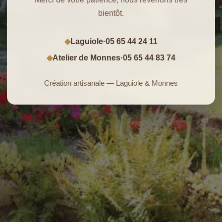
bientôt.
Laguiole
·
05 65 44 24 11
◆
Atelier de Monnes
·
05 65 44 83 74
◆
Création artisanale — Laguiole & Monnes